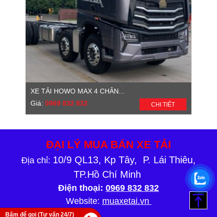
XE TẢI HOWO MAX 4 CHÂN...
Giá:
0969 832 832
CHI TIẾT
ĐẠI LÝ MUA BÁN XE TẢI
10/9 QL13, Kp Tây, P. Lái Thiêu,
Địa chỉ:
TP.Hồ Chí Minh
Điện thoại:
0969 832 832
Website:
muaxetai.vn
Bấm để gọi (Tư vấn 24/7)