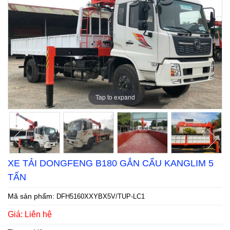
Tap to expand
Tap to expand
Tap to expand
Tap to expand
Tap to expand
Tap to expand
XE TẢI DONGFENG B180 GẮN CẨU KANGLIM 5
TẤN
Mã sản phẩm:
DFH5160XXYBX5V/TUP-LC1
Giá: Liên hệ