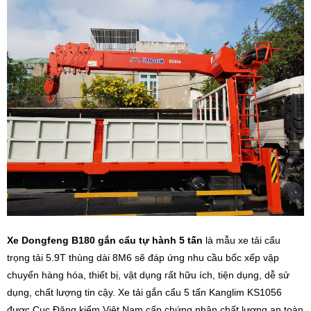
Xe Dongfeng B180 gắn cẩu tự hành 5 tấn
là mẫu xe tải cẩu
trọng tải 5.9T thùng dài 8M6 sẽ đáp ứng nhu cầu bốc xếp vập
chuyển hàng hóa, thiết bị, vật dụng rất hữu ích, tiện dụng, dễ sử
dụng, chất lượng tin cậy. Xe tải gắn cẩu 5 tấn Kanglim KS1056
được Cục Đăng kiểm Việt Nam cấp chứng nhận chất lượng an toàn