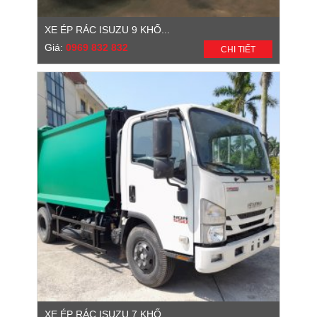
XE ÉP RÁC ISUZU 9 KHỐ...
Giá:
0969 832 832
CHI TIẾT
XE ÉP RÁC ISUZU 7 KHỐ...