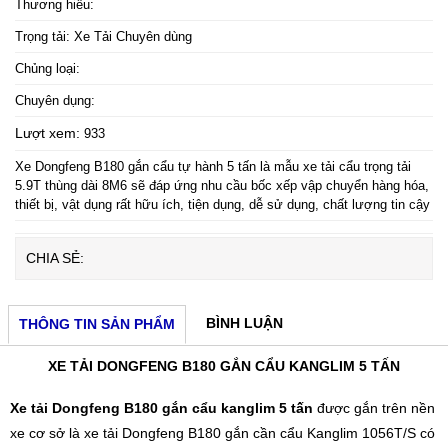
Thương hiêu:
Trọng tải: Xe Tải Chuyên dùng
Chủng loại:
Chuyên dụng:
Lượt xem:
933
Xe Dongfeng B180 gắn cẩu tự hành 5 tấn là mẫu xe tải cẩu trọng tải
5.9T thùng dài 8M6 sẽ đáp ứng nhu cầu bốc xếp vập chuyển hàng hóa,
thiết bị, vật dụng rất hữu ích, tiện dụng, dễ sử dụng, chất lượng tin cậy
CHIA SẺ:
BÌNH LUẬN
THÔNG TIN SẢN PHẨM
XE TẢI DONGFENG B180 GẮN CẨU KANGLIM 5 TẤN
Xe tải Dongfeng B180 gắn cẩu kanglim 5 tấn
được gắn trên nền
xe cơ sở là xe tải Dongfeng B180 gắn cần cẩu Kanglim 1056T/S có