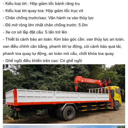
- Kiểu loại tời : Hộp giảm tốc bánh răng trụ
- Kiểu loại tời quay toa: Hộp giảm tốc trục vít
- Chân chống trước/sau: Vận hành ra vào thủy lực
- Độ mở rộng lớn nhất chân chống trước: 5.0m
- Xe cơ sở lắp đặt cẩu: 5 tấn trở lên
- Thiết bị cảnh báo an toàn: Kim báo góc cần, van thủy lực an toàn,
van điều chỉnh cân bằng, phanh tời tự động, còi cảnh báo quá tải,
phanh toa quay tự động, an toàn mỏ cẩu, chốt khóa toa quay
- Ghế ngồi điều khiển trên cao: Có ghế ngồi