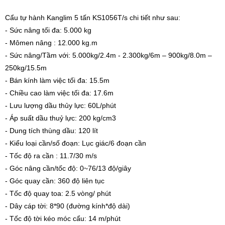
Cẩu tự hành Kanglim 5 tấn KS1056T/s chi tiết như sau:
- Sức nâng tối đa: 5.000 kg
- Mômen nâng : 12.000 kg.m
- Sức nâng/Tầm với: 5.000kg/2.4m - 2.300kg/6m – 900kg/8.0m –
250kg/15.5m
- Bán kính làm việc tối đa: 15.5m
- Chiều cao làm việc tối đa: 17.6m
- Lưu lượng dầu thủy lực: 60L/phút
- Áp suất dầu thuỷ lực: 200 kg/cm3
- Dung tích thùng dầu: 120 lít
- Kiểu loại cần/số đoạn: Lục giác/6 đoạn cần
- Tốc độ ra cần : 11.7/30 m/s
- Góc nâng cần/tốc độ: 0~76/13 độ/giây
- Góc quay cần: 360 độ liên tục
- Tốc độ quay toa: 2.5 vòng/ phút
- Dây cáp tời: 8*90 (đường kính*độ dài)
- Tốc độ tời kéo móc cẩu: 14 m/phút