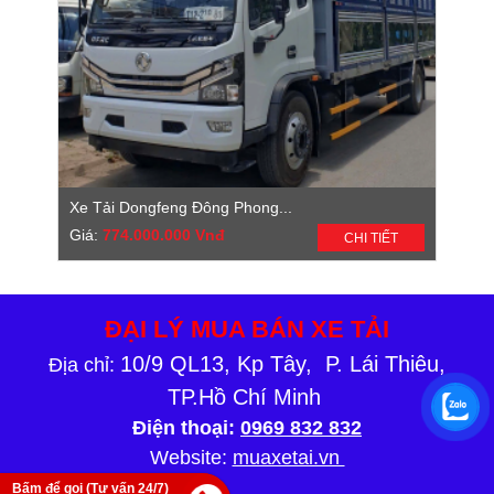
Xe Tải Dongfeng Đông Phong...
Giá:
774.000.000 Vnđ
CHI TIẾT
ĐẠI LÝ MUA BÁN XE TẢI
10/9 QL13, Kp Tây, P. Lái Thiêu,
Địa chỉ:
TP.Hồ Chí Minh
Điện thoại:
0969 832 832
Website:
muaxetai.vn
Bấm để gọi (Tư vấn 24/7)